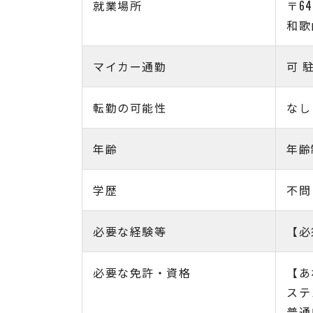
就業場所
〒64
和歌
マイカー通勤
可 
転勤の可能性
なし
年齢
年齢
学歴
不問
必要な経験等
【必
必要な免許・資格
【あ
ステ
普通