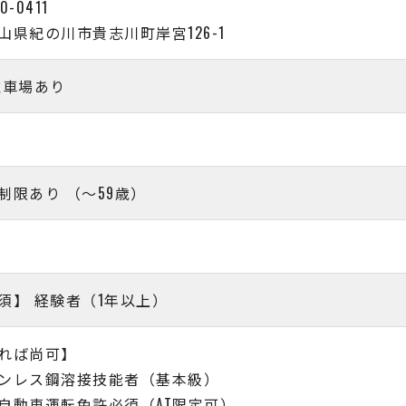
0-0411
山県紀の川市貴志川町岸宮126-1
駐車場あり
制限あり （〜59歳）
須】 経験者（1年以上）
れば尚可】
ンレス鋼溶接技能者（基本級）
自動車運転免許必須（AT限定可）