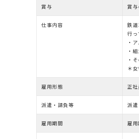
賞与
賞与
仕事内容
鉄道
行っ
・ア
・組
・そ
＊女
雇用形態
正社
派遣・請負等
派遣
雇用期間
雇用