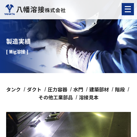
メ
ニ
ュ
ー
を
開
く
製造実績
[ Mig溶接 ]
タンク
ダクト
圧力容器
水門
建築部材
階段
その他工業部品
溶接見本